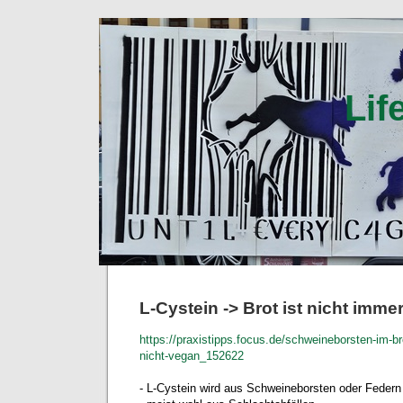
Lif
L-Cystein -> Brot ist nicht imme
https://praxistipps.focus.de/schweineborsten-im-br
nicht-vegan_152622
- L-Cystein wird aus Schweineborsten oder Feder