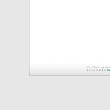
Life > Taste is powe
Layout based on
Ku