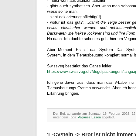
- meist wohl aus Schlachtabfällen
- gibts auch synthetisch. Aber wenn man schonmal
wieso sollte man.
- nicht deklarierungspflichtig(!!)
- wofür ist das gut?:
...damit die Teige besser g
etwas elastischer werden und schlussendli
Backwaren wie Kekse lockerer sind und ihre Form 
Na dann. Ich dachte schon es geht hier um Vegan
Aber Moment: Es ist das System. Das Syste
System, in dem Tierausbeutung komplett normal is
Swissveg bestätigt das Ganze leider:
https://www.swissveg.ch/Mogelpackungen?langu
Ich gehe davon aus, dass man das V-Label nu
Tierausbeutungs-Cystein verwendet. Aber ich konn
Erfahrung bringen.
Der Beitrag wurde am Sonntag, 16. Februar 2025, 12:
unter dem Topic
Veganes Essen
abgelegt.
'L-Cystein -> Brot ist nicht immer